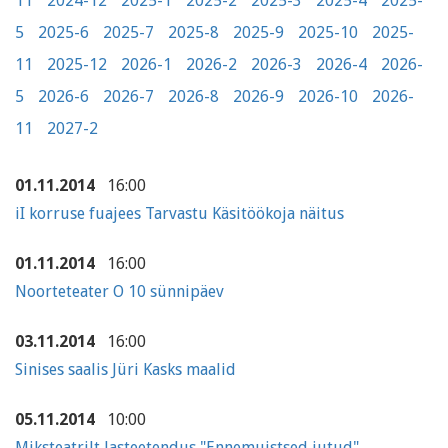
11
2024-12
2025-1
2025-2
2025-3
2025-4
2025-
5
2025-6
2025-7
2025-8
2025-9
2025-10
2025-
11
2025-12
2026-1
2026-2
2026-3
2026-4
2026-
5
2026-6
2026-7
2026-8
2026-9
2026-10
2026-
11
2027-2
01.11.2014
16:00
iI korruse fuajees Tarvastu Käsitöökoja näitus
01.11.2014
16:00
Noorteteater O 10 sünnipäev
03.11.2014
16:00
Sinises saalis Jüri Kasks maalid
05.11.2014
10:00
Miksteatrilt lasteetendus "Ennemuistsed jutud"