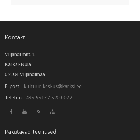
Kontakt
Viljandi mnt. 1
Karksi-Nuia
69104 Viljandimaa
E-post
kultuurikeskus@karksi.ee
Telefon
435 5513
/
520 0072
Pakutavad teenused