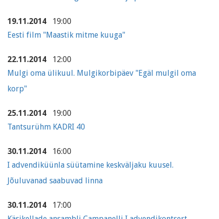
19.11.2014
19:00
Eesti film "Maastik mitme kuuga"
22.11.2014
12:00
Mulgi oma ülikuul. Mulgikorbipäev "Egäl mulgil oma
korp"
25.11.2014
19:00
Tantsurühm KADRI 40
30.11.2014
16:00
I advendiküünla süütamine keskväljaku kuusel.
Jõuluvanad saabuvad linna
30.11.2014
17:00
Käsikellade ansambli Campanelli I advendikontsert