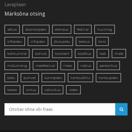
Lavaplaan
Märksõna otsing
aktus
doonoripäev
etendus
festival
huviring
infopäev
infopäev
jõulupidu
keskus
kino
kohtumine
kohvik
kontsert
koolitus
laat
male
mälumäng
meefestival
mess
näitus
pereüritus
pidu
puhvet
sünnipäev
tantsuõhtu
tantsupäev
teater
üritus
väliüritus
video