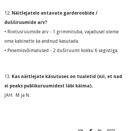
12.
Näitlejatele antavate garderoobide /
dušširuumide arv?
• Riietusruumide arv - 1 grimmituba, vajadusel oleme
oma kabinette ka andnud kasutada.
• Pesemisvõimalused - 2 duširuumi kokku 6 segistiga.
13.
Kas näitlejate käsutuses on tualetid (nii, et nad
ei peaks publikuruumidest läbi käima).
JAH: M ja N.