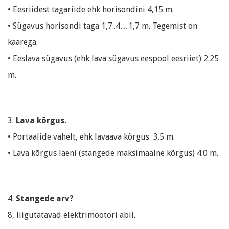
• Eesriidest tagariide ehk horisondini 4,15 m.
• Sügavus horisondi taga 1,7..4…1,7 m. Tegemist on
kaarega.
• Eeslava sügavus (ehk lava sügavus eespool eesriiet) 2.25
m.
3.
Lava kõrgus.
• Portaalide vahelt, ehk lavaava kõrgus 3.5 m.
• Lava kõrgus laeni (stangede maksimaalne kõrgus) 4.0 m.
4.
Stangede arv?
8, liigutatavad elektrimootori abil.