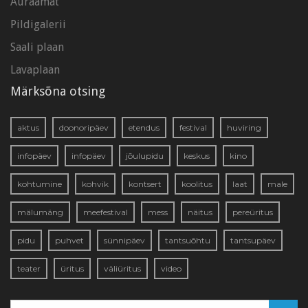
Auraamat
Pildigalerii
Saali plaan
Lavaplaan
Märksõna otsing
aktus
doonoripäev
etendus
festival
huviring
infopäev
infopäev
jõulupidu
keskus
kino
kohtumine
kohvik
kontsert
koolitus
laat
male
mälumäng
meefestival
mess
näitus
pereüritus
pidu
puhvet
sünnipäev
tantsuõhtu
tantsupäev
teater
üritus
väliüritus
video