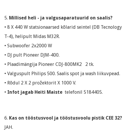
5.
Millised heli - ja valgusaparatuurid on saalis?
• 8 X 440 W statsionaarsed kõlarid seintel (DB Tecnology
T-4), helipult Midas M32R.
• Subwoofer 2x2000 W
• DJ pult Pioneer DJM-400.
• Plaadimängija Pioneer CDJ-800MK2 2 tk.
• Valguspult Philips 500. Saalis spot ja wash liikuvpead.
• Rõdul 2 X 2 prožektorit X 1000 V.
•
Infot jagab Heiti Maiste
telefonil 5184405.
6.
Kas on tööstusvool ja tööstusvoolu pistik CEE 32?
JAH.