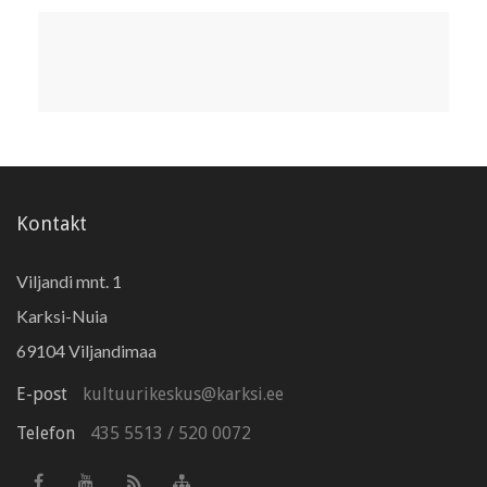
Kontakt
Viljandi mnt. 1
Karksi-Nuia
69104 Viljandimaa
E-post
kultuurikeskus@karksi.ee
Telefon
435 5513
/
520 0072