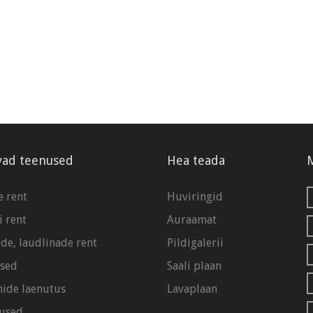
vad teenused
Hea teada
 rent
Huviringid
i rent
Auraamat
de, laudlinade rent
Pildigalerii
used
Saali plaan
ide laenutus
Lavaplaan
used