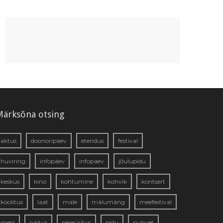
Märksõna otsing
aktus
doonoripäev
etendus
festival
huviring
infopäev
infopäev
jõulupidu
keskus
kino
kohtumine
kohvik
kontsert
koolitus
laat
male
mälumäng
meefestival
mess
näitus
pereüritus
pidu
puhvet