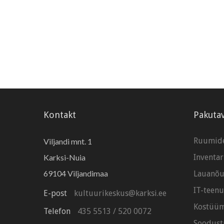
Kontakt
Pakuta
Ruumide
Viljandi mnt. 1
Karksi-Nuia
Inventar
69104 Viljandimaa
Lauanõu
IT-teen
E-post
kultuurikeskus@karksi.ee
Kostüüm
Telefon
435 5513
/
520 0072
Soodust