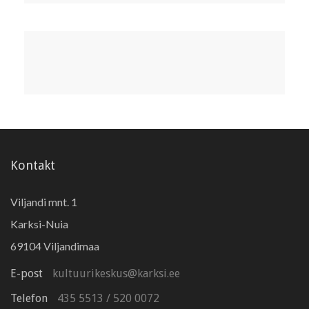
Kontakt
Viljandi mnt. 1
Karksi-Nuia
69104 Viljandimaa
E-post
kultuurikeskus@karksi.ee
Telefon
435 5513
/
520 0072