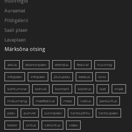
Huviringid
Auraamat
Pildigalerii
Saali plaan
Lavaplaan
Märksõna otsing
aktus
doonoripäev
etendus
festival
huviring
infopäev
infopäev
jõulupidu
keskus
kino
kohtumine
kohvik
kontsert
koolitus
laat
male
mälumäng
meefestival
mess
näitus
pereüritus
pidu
puhvet
sünnipäev
tantsuõhtu
tantsupäev
teater
üritus
väliüritus
video